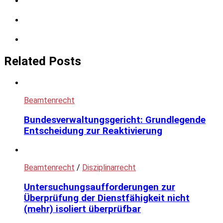
Share
on
Facebook
Save
to
Pocket
Subscribe
on
Feedly
Related Posts
Beamtenrecht
Bundesverwaltungsgericht: Grundlegende
Entscheidung zur Reaktivierung
Beamtenrecht
/
Disziplinarrecht
Untersuchungsaufforderungen zur
Überprüfung der Dienstfähigkeit nicht
(mehr) isoliert überprüfbar