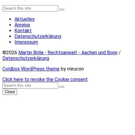
Search
Search
Aktuelles
Anreise
Kontakt
Datenschutzerklärung
Impressum
©2026
Martin Brilla - Rechtsanwalt - Aachen und Bonn
/
Datenschutzerklärung
Coldbox WordPress theme
by mirucon
Click here to revoke the Cookie consent
Back
Search
Search
To
Close
Top