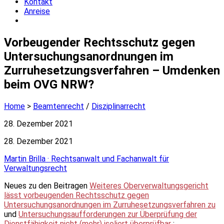
Kontakt
Anreise
Close
menu
Vorbeugender Rechtsschutz gegen
Untersuchungsanordnungen im
Zurruhesetzungsverfahren – Umdenken
beim OVG NRW?
Home
>
Beamtenrecht
/
Disziplinarrecht
Published
28. Dezember 2021
date
Last
28. Dezember 2021
modified
Author
Martin Brilla · Rechtsanwalt und Fachanwalt für
date
Verwaltungsrecht
Neues zu den Beitragen
Weiteres Oberverwaltungsgericht
lässt vorbeugenden Rechtsschutz gegen
Untersuchungsanordnungen im Zurruhesetzungsverfahren zu
und
Untersuchungsaufforderungen zur Überprüfung der
Dienstfähigkeit nicht (mehr) isoliert überprüfbar
: