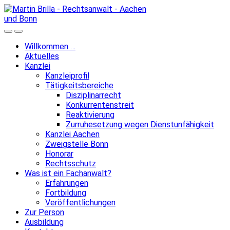
Skip
to
content
Search
Menu
Toggle
Willkommen …
Aktuelles
Kanzlei
Kanzleiprofil
Tätigkeitsbereiche
Disziplinarrecht
Konkurrentenstreit
Reaktivierung
Zurruhesetzung wegen Dienstunfähigkeit
Kanzlei Aachen
Zweigstelle Bonn
Honorar
Rechtsschutz
Was ist ein Fachanwalt?
Erfahrungen
Fortbildung
Veröffentlichungen
Zur Person
Ausbildung