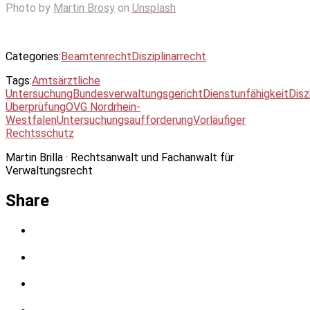
Photo by
Martin Brosy
on
Unsplash
Categories:
Beamtenrecht
Disziplinarrecht
Tags:
Amtsärztliche
Untersuchung
Bundesverwaltungsgericht
Dienstunfähigkeit
Disz
Überprüfung
OVG Nordrhein-
Westfalen
Untersuchungsaufforderung
Vorläufiger
Rechtsschutz
Martin Brilla · Rechtsanwalt und Fachanwalt für
Verwaltungsrecht
Share
Share
on
Twitter
Save
to
Hatena
Share
Bookmark
on
LINE