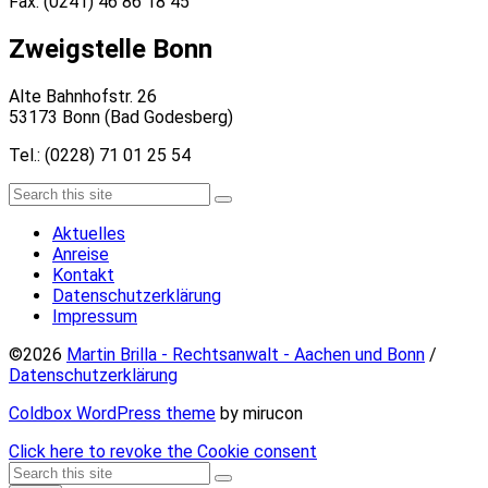
Fax: (0241) 46 86 18 45
Zweigstelle Bonn
Alte Bahnhofstr. 26
53173 Bonn (Bad Godesberg)
Tel.: (0228) 71 01 25 54
Search
Search
Aktuelles
Anreise
Kontakt
Datenschutzerklärung
Impressum
©2026
Martin Brilla - Rechtsanwalt - Aachen und Bonn
/
Datenschutzerklärung
Coldbox WordPress theme
by mirucon
Click here to revoke the Cookie consent
Back
Search
Search