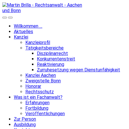
Skip
to
content
Search
Menu
Toggle
Willkommen …
Aktuelles
Kanzlei
Kanzleiprofil
Tätigkeitsbereiche
Disziplinarrecht
Konkurrentenstreit
Reaktivierung
Zurruhesetzung wegen Dienstunfähigkeit
Kanzlei Aachen
Zweigstelle Bonn
Honorar
Rechtsschutz
Was ist ein Fachanwalt?
Erfahrungen
Fortbildung
Veröffentlichungen
Zur Person
Ausbildung