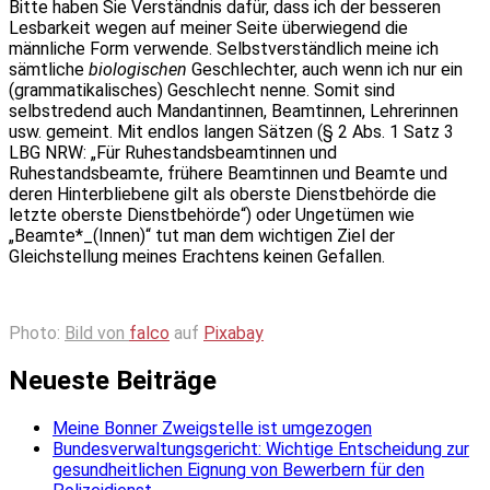
Bitte haben Sie Verständnis dafür, dass ich der besseren
Lesbarkeit wegen auf meiner Seite überwiegend die
männliche Form verwende. Selbstverständlich meine ich
sämtliche
biologischen
Geschlechter, auch wenn ich nur ein
(grammatikalisches) Geschlecht nenne. Somit sind
selbstredend auch Mandantinnen, Beamtinnen, Lehrerinnen
usw. gemeint. Mit endlos langen Sätzen (§ 2 Abs. 1 Satz 3
LBG NRW: „Für Ruhestandsbeamtinnen und
Ruhestandsbeamte, frühere Beamtinnen und Beamte und
deren Hinterbliebene gilt als oberste Dienstbehörde die
letzte oberste Dienstbehörde“) oder Ungetümen wie
„Beamte*_(Innen)“ tut man dem wichtigen Ziel der
Gleichstellung meines Erachtens keinen Gefallen.
Photo:
Bild von
falco
auf
Pixabay
Neueste Beiträge
Meine Bonner Zweigstelle ist umgezogen
Bundesverwaltungsgericht: Wichtige Entscheidung zur
gesundheitlichen Eignung von Bewerbern für den